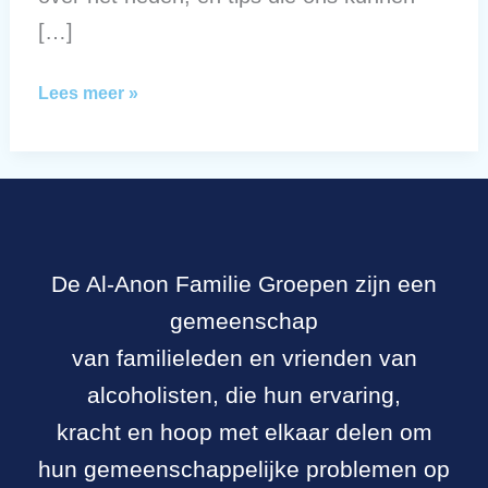
[…]
Moed
Lees meer »
om
te
veranderen
De Al-Anon Familie Groepen zijn een
gemeenschap
van familieleden en vrienden van
alcoholisten, die hun ervaring,
kracht en hoop met elkaar delen om
hun gemeenschappelijke problemen op