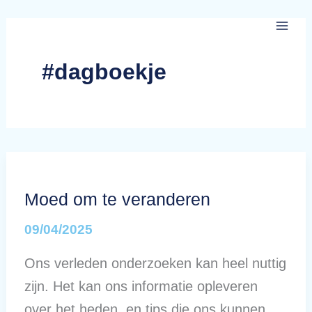
Ga
naar
de
#dagboekje
inhoud
Moed om te veranderen
09/04/2025
Ons verleden onderzoeken kan heel nuttig
zijn. Het kan ons informatie opleveren
over het heden, en tips die ons kunnen