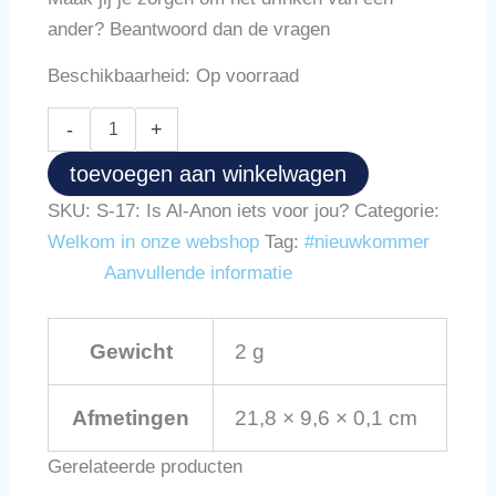
ander? Beantwoord dan de vragen
Beschikbaarheid:
Op voorraad
Is
-
+
Al-
Anon
toevoegen aan winkelwagen
iets
voor
SKU:
S-17: Is Al-Anon iets voor jou?
Categorie:
jou?
Welkom in onze webshop
Tag:
#nieuwkommer
(S-
Aanvullende informatie
17)
aantal
Gewicht
2 g
Afmetingen
21,8 × 9,6 × 0,1 cm
Gerelateerde producten