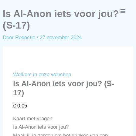
Ga
Is Al-Anon iets voor jou?
naar
de
(S-17)
inhoud
Door
Redactie
/
27 november 2024
Welkom in onze webshop
Is Al-Anon iets voor jou? (S-
17)
€
0,05
Kaart met vragen
Is Al-Anon iets voor jou?
Maak jij je zorgen om het drinken van een