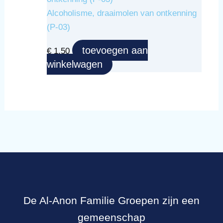
Alcoholisme, draaimolen van ontkenning
(P-03)
toevoegen aan
€
1,50
winkelwagen
De Al-Anon Familie Groepen zijn een
gemeenschap